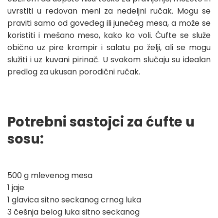
uvrstiti u redovan meni za nedeljni ručak. Mogu se
praviti samo od goveđeg ili junećeg mesa, a može se
koristiti i mešano meso, kako ko voli. Ćufte se služe
obično uz pire krompir i salatu po želji, ali se mogu
služiti i uz kuvani pirinač. U svakom slučaju su idealan
predlog za ukusan porodični ručak.
Potrebni sastojci za ćufte u
sosu:
500 g mlevenog mesa
1 jaje
1 glavica sitno seckanog crnog luka
3 češnja belog luka sitno seckanog