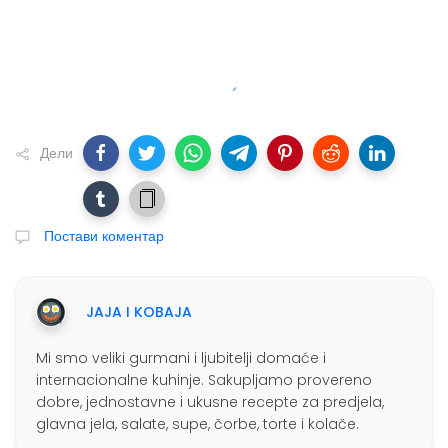
Дели
Постави коментар
JAJA I KOBAJA
Mi smo veliki gurmani i ljubitelji domaće i
internacionalne kuhinje. Sakupljamo provereno
dobre, jednostavne i ukusne recepte za predjela,
glavna jela, salate, supe, čorbe, torte i kolače.