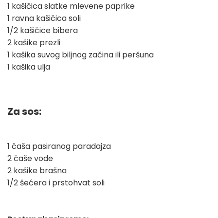
1 kašičica slatke mlevene paprike
1 ravna kašičica soli
1/2 kašičice bibera
2 kašike prezli
1 kašika suvog biljnog začina ili peršuna
1 kašika ulja
Za sos:
1 čaša pasiranog paradajza
2 čaše vode
2 kašike brašna
1/2 šećera i prstohvat soli