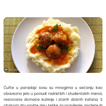
Ćufte u paradajz sosu su mnogima u sećanju kao
obavezno jelo u ponudi radničkih i studentskih menzi,
restorana domaće kuhinje i starih dobrih kafana. S
obzirom da uopšte nisu teške za pravljenje, možete ih