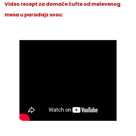
Video recept za domaće ćufte od melevenog
mesa u paradajz sosu: