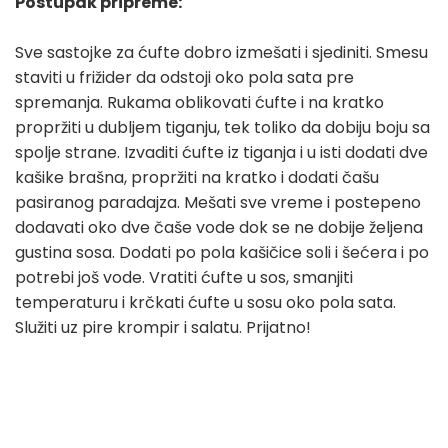
Postupak pripreme:
Sve sastojke za ćufte dobro izmešati i sjediniti. Smesu
staviti u frižider da odstoji oko pola sata pre
spremanja. Rukama oblikovati ćufte i na kratko
propržiti u dubljem tiganju, tek toliko da dobiju boju sa
spolje strane. Izvaditi ćufte iz tiganja i u isti dodati dve
kašike brašna, propržiti na kratko i dodati čašu
pasiranog paradajza. Mešati sve vreme i postepeno
dodavati oko dve čaše vode dok se ne dobije željena
gustina sosa. Dodati po pola kašičice soli i šećera i po
potrebi još vode. Vratiti ćufte u sos, smanjiti
temperaturu i krčkati ćufte u sosu oko pola sata.
Služiti uz pire krompir i salatu. Prijatno!