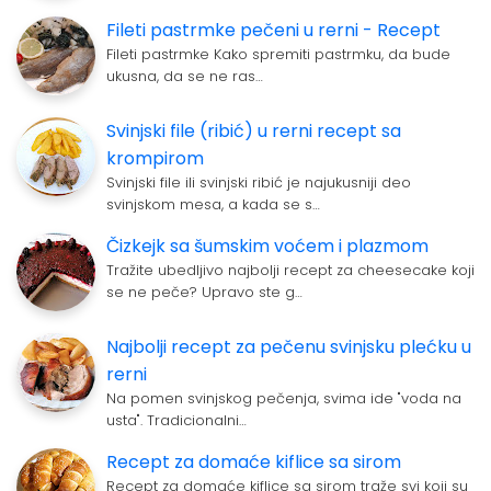
Fileti pastrmke pečeni u rerni - Recept
Fileti pastrmke Kako spremiti pastrmku, da bude
ukusna, da se ne ras…
Svinjski file (ribić) u rerni recept sa
krompirom
Svinjski file ili svinjski ribić je najukusniji deo
svinjskom mesa, a kada se s…
Čizkejk sa šumskim voćem i plazmom
Tražite ubedljivo najbolji recept za cheesecake koji
se ne peče? Upravo ste g…
Najbolji recept za pečenu svinjsku plećku u
rerni
Na pomen svinjskog pečenja, svima ide "voda na
usta". Tradicionalni…
Recept za domaće kiflice sa sirom
Recept za domaće kiflice sa sirom traže svi koji su