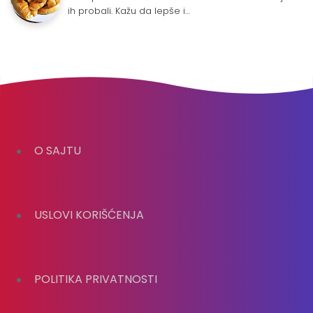
ih probali. Kažu da lepše i…
O SAJTU
USLOVI KORIŠĆENJA
POLITIKA PRIVATNOSTI