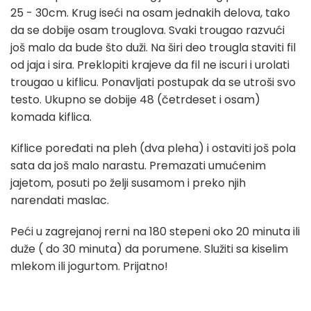
25 - 30cm. Krug iseći na osam jednakih delova, tako
da se dobije osam trouglova. Svaki trougao razvući
još malo da bude što duži. Na širi deo trougla staviti fil
od jaja i sira. Preklopiti krajeve da fil ne iscuri i urolati
trougao u kiflicu. Ponavljati postupak da se utroši svo
testo. Ukupno se dobije 48 (četrdeset i osam)
komada kiflica.
Kiflice poređati na pleh (dva pleha) i ostaviti još pola
sata da još malo narastu. Premazati umućenim
jajetom, posuti po želji susamom i preko njih
narendati maslac.
Peći u zagrejanoj rerni na 180 stepeni oko 20 minuta ili
duže ( do 30 minuta) da porumene. Služiti sa kiselim
mlekom ili jogurtom. Prijatno!