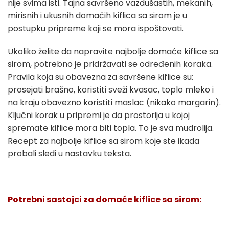
nije svima isti. Tajna savršeno vazdušastih, mekanih,
mirisnih i ukusnih domaćih kiflica sa sirom je u
postupku pripreme koji se mora ispoštovati.
Ukoliko želite da napravite najbolje domaće kiflice sa
sirom, potrebno je pridržavati se određenih koraka.
Pravila koja su obavezna za savršene kiflice su:
prosejati brašno, koristiti sveži kvasac, toplo mleko i
na kraju obavezno koristiti maslac (nikako margarin).
Ključni korak u pripremi je da prostorija u kojoj
spremate kiflice mora biti topla. To je sva mudrolija.
Recept za najbolje kiflice sa sirom koje ste ikada
probali sledi u nastavku teksta.
Potrebni sastojci za domaće kiflice sa sirom: