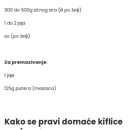
300 do 500g sitnog sira (ili po želji)
1 do 2 jaja
so (po želji)
Za premazivanje:
1 jaje
125g putera (maslaca)
Kako se pravi domaće kiflice