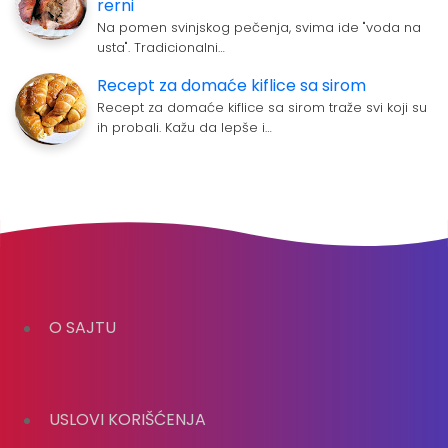
rerni
Na pomen svinjskog pečenja, svima ide "voda na
usta". Tradicionalni…
Recept za domaće kiflice sa sirom
Recept za domaće kiflice sa sirom traže svi koji su
ih probali. Kažu da lepše i…
O SAJTU
USLOVI KORIŠĆENJA