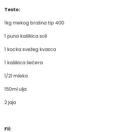
Testo:
1kg mekog brašna tip 400
1 puna kašikica soli
1 kocka svežeg kvasca
1 kašikica šećera
1/2l mleka
150ml ulja
2 jaja
Fil: