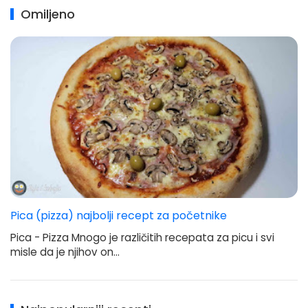
Omiljeno
Pica (pizza) najbolji recept za početnike
Pica - Pizza Mnogo je različitih recepata za picu i svi
misle da je njihov on…