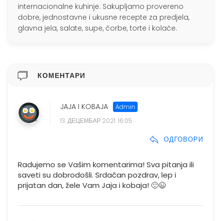
internacionalne kuhinje. Sakupljamo provereno
dobre, jednostavne i ukusne recepte za predjela,
glavna jela, salate, supe, čorbe, torte i kolače.
КОМЕНТАРИ
JAJA I KOBAJA
13. ДЕЦЕМБАР 2021. 16:05
ОДГОВОРИ
Radujemo se Vašim komentarima! Sva pitanja ili
saveti su dobrodošli. Srdačan pozdrav, lep i
prijatan dan, žele Vam Jaja i kobaja! 🙂😉