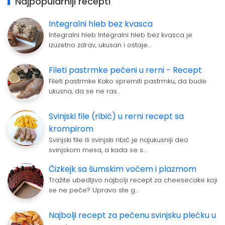
Najpopularniji recepti
Integralni hleb bez kvasca
Integralni hleb Integralni hleb bez kvasca je
izuzetno zdrav, ukusan i ostaje…
Fileti pastrmke pečeni u rerni - Recept
Fileti pastrmke Kako spremiti pastrmku, da bude
ukusna, da se ne ras…
Svinjski file (ribić) u rerni recept sa
krompirom
Svinjski file ili svinjski ribić je najukusniji deo
svinjskom mesa, a kada se s…
Čizkejk sa šumskim voćem i plazmom
Tražite ubedljivo najbolji recept za cheesecake koji
se ne peče? Upravo ste g…
Najbolji recept za pečenu svinjsku plećku u