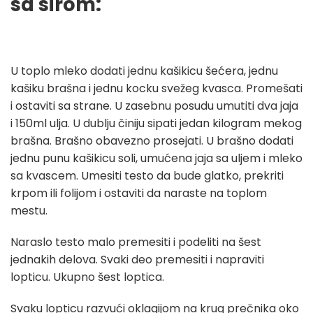
sa sirom:
U toplo mleko dodati jednu kašikicu šećera, jednu
kašiku brašna i jednu kocku svežeg kvasca. Promešati
i ostaviti sa strane. U zasebnu posudu umutiti dva jaja
i 150ml ulja. U dublju činiju sipati jedan kilogram mekog
brašna. Brašno obavezno prosejati. U brašno dodati
jednu punu kašikicu soli, umućena jaja sa uljem i mleko
sa kvascem. Umesiti testo da bude glatko, prekriti
krpom ili folijom i ostaviti da naraste na toplom
mestu.
Naraslo testo malo premesiti i podeliti na šest
jednakih delova. Svaki deo premesiti i napraviti
lopticu. Ukupno šest loptica.
Svaku lopticu razvući oklagijom na krug prečnika oko