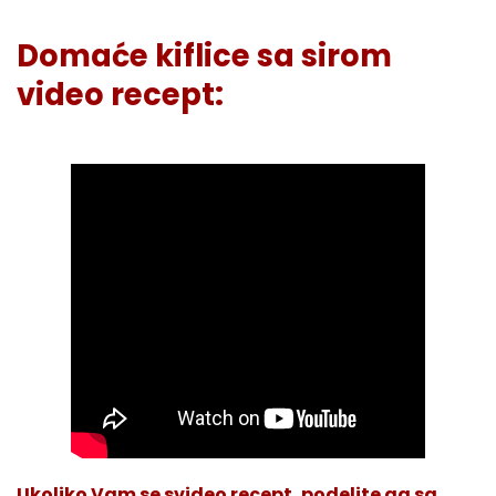
Domaće kiflice sa sirom
video recept:
Ukoliko Vam se svideo recept, podelite ga sa