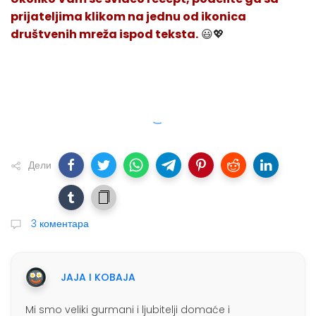
prijateljima klikom na jednu od ikonica
društvenih mreža ispod teksta.
😃💖
Дели
3 коментара
JAJA I KOBAJA
Mi smo veliki gurmani i ljubitelji domaće i