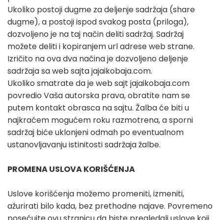
Ukoliko postoji dugme za deljenje sadržaja (share
dugme), a postoji ispod svakog posta (priloga),
dozvoljeno je na taj način deliti sadržaj. Sadržaj
možete deliti i kopiranjem url adrese web strane.
Izričito na ova dva načina je dozvoljeno deljenje
sadržaja sa web sajta jajaikobaja.com.
Ukoliko smatrate da je web sajt jajaikobaja.com
povredio Vaša autorska prava, obratite nam se
putem kontakt obrasca na sajtu. Žalba će biti u
najkraćem mogućem roku razmotrena, a sporni
sadržaj biće uklonjeni odmah po eventualnom
ustanovljavanju istinitosti sadržaja žalbe.
PROMENA USLOVA KORIŠĆENJA
Uslove korišćenja možemo promeniti, izmeniti,
ažurirati bilo kada, bez prethodne najave. Povremeno
posećujte ovu stranicu da biste pregledali uslove koji