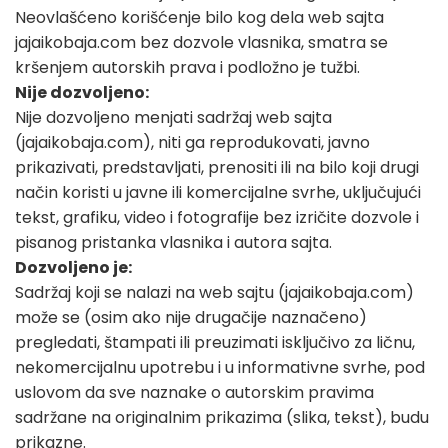
Neovlašćeno korišćenje bilo kog dela web sajta
jajaikobaja.com bez dozvole vlasnika, smatra se
kršenjem autorskih prava i podložno je tužbi.
Nije dozvoljeno:
Nije dozvoljeno menjati sadržaj web sajta
(jajaikobaja.com), niti ga reprodukovati, javno
prikazivati, predstavljati, prenositi ili na bilo koji drugi
način koristi u javne ili komercijalne svrhe, uključujući
tekst, grafiku, video i fotografije bez izričite dozvole i
pisanog pristanka vlasnika i autora sajta.
Dozvoljeno je:
Sadržaj koji se nalazi na web sajtu (jajaikobaja.com)
može se (osim ako nije drugačije naznačeno)
pregledati, štampati ili preuzimati isključivo za ličnu,
nekomercijalnu upotrebu i u informativne svrhe, pod
uslovom da sve naznake o autorskim pravima
sadržane na originalnim prikazima (slika, tekst), budu
prikazne.