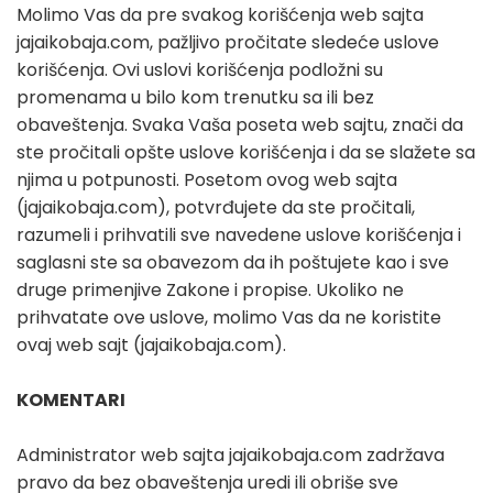
Molimo Vas da pre svakog korišćenja web sajta
jajaikobaja.com, pažljivo pročitate sledeće uslove
korišćenja. Ovi uslovi korišćenja podložni su
promenama u bilo kom trenutku sa ili bez
obaveštenja. Svaka Vaša poseta web sajtu, znači da
ste pročitali opšte uslove korišćenja i da se slažete sa
njima u potpunosti. Posetom ovog web sajta
(jajaikobaja.com), potvrđujete da ste pročitali,
razumeli i prihvatili sve navedene uslove korišćenja i
saglasni ste sa obavezom da ih poštujete kao i sve
druge primenjive Zakone i propise. Ukoliko ne
prihvatate ove uslove, molimo Vas da ne koristite
ovaj web sajt (jajaikobaja.com).
KOMENTARI
Administrator web sajta jajaikobaja.com zadržava
pravo da bez obaveštenja uredi ili obriše sve