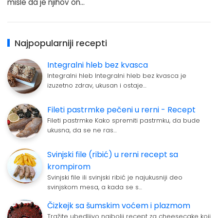
misle da je njihov on…
Najpopularniji recepti
Integralni hleb bez kvasca
Integralni hleb Integralni hleb bez kvasca je
izuzetno zdrav, ukusan i ostaje…
Fileti pastrmke pečeni u rerni - Recept
Fileti pastrmke Kako spremiti pastrmku, da bude
ukusna, da se ne ras…
Svinjski file (ribić) u rerni recept sa
krompirom
Svinjski file ili svinjski ribić je najukusniji deo
svinjskom mesa, a kada se s…
Čizkejk sa šumskim voćem i plazmom
Tražite ubedljivo najbolji recept za cheesecake koji