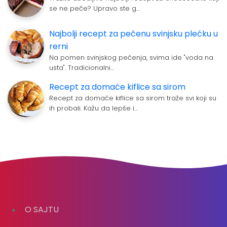
se ne peče? Upravo ste g…
Najbolji recept za pečenu svinjsku plećku u
rerni
Na pomen svinjskog pečenja, svima ide "voda na
usta". Tradicionalni…
Recept za domaće kiflice sa sirom
Recept za domaće kiflice sa sirom traže svi koji su
ih probali. Kažu da lepše i…
O SAJTU