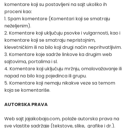
komentare koji su postavljeni na sajt ukoliko ih
proceni kao:
1. Spam komentare (Komentari koji se smatraju
neželjenim).
2. Komentare koji uključuju psovke i vulgarnosti, kao i
komentare koji se smatraju nepristojnim,
klevetničkim ili na bilo koji drugi način neprihvatljivim.
3. Komentare koje sadrže linkove ka drugim web
sajtovima, portalima i sl.
4. Komentare koji uključuju mržnju, omalovažavanje ili
napad na bilo kog pojedinca ili grupu.
5. Komentare koji nemaju nikakve veze sa temom
koja se komentariše.
AUTORSKA PRAVA
Web sajt jajaikobaja.com, polaže autorska prava na
sve vlastite sadržaje (tekstove, slike, grafike i dr.).