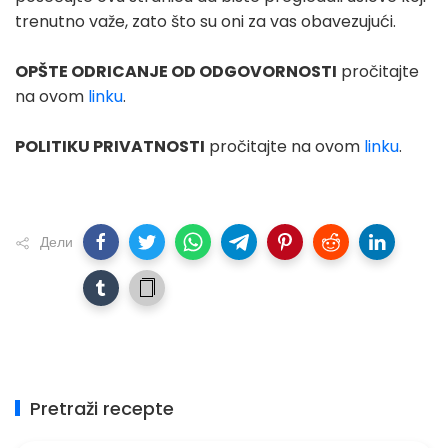
trenutno važe, zato što su oni za vas obavezujući.
OPŠTE ODRICANJE OD ODGOVORNOSTI
pročitajte
na ovom
linku
.
POLITIKU PRIVATNOSTI
pročitajte na ovom
linku
.
Дели
Pretraži recepte