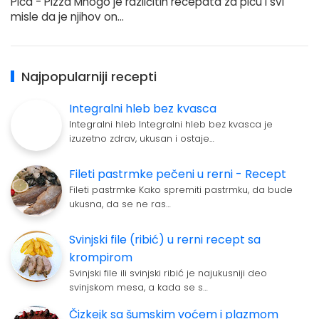
Pica - Pizza Mnogo je različitih recepata za picu i svi
misle da je njihov on…
Najpopularniji recepti
Integralni hleb bez kvasca
Integralni hleb Integralni hleb bez kvasca je
izuzetno zdrav, ukusan i ostaje…
Fileti pastrmke pečeni u rerni - Recept
Fileti pastrmke Kako spremiti pastrmku, da bude
ukusna, da se ne ras…
Svinjski file (ribić) u rerni recept sa
krompirom
Svinjski file ili svinjski ribić je najukusniji deo
svinjskom mesa, a kada se s…
Čizkejk sa šumskim voćem i plazmom