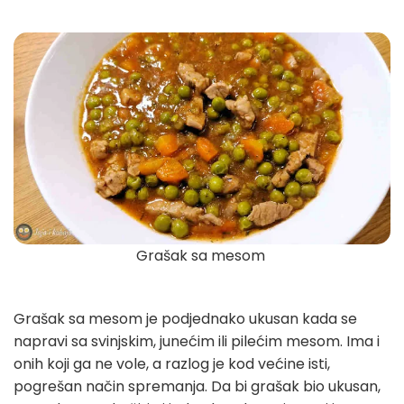
Grašak sa mesom
Grašak sa mesom je podjednako ukusan kada se
napravi sa svinjskim, junećim ili pilećim mesom. Ima i
onih koji ga ne vole, a razlog je kod većine isti,
pogrešan način spremanja. Da bi grašak bio ukusan,