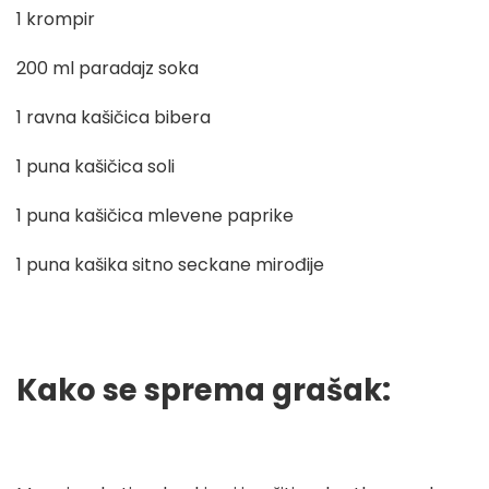
1 krompir
200 ml paradajz soka
1 ravna kašičica bibera
1 puna kašičica soli
1 puna kašičica mlevene paprike
1 puna kašika sitno seckane mirođije
Kako se sprema grašak: