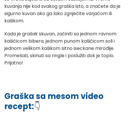
kuvanja nije kod svakog graška isto, a znaćete da je
sigurno kuvan ako ga lako zgnječite varjačom ili
kašikom.
Kada je grašak skuvan, začiniti sa jednom ravnom
kašičicom bibera, jednom punom kašičicom soli i
jednom velikom kašikom sitno iseckane mirođije.
Promešati, skinuti sa ringle i poslužiti dok je toplo.
Prijatno!
Graška sa mesom video
recept:
👇