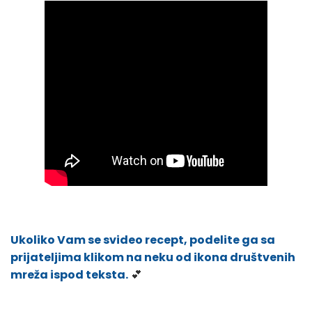
Ukoliko Vam se svideo recept, podelite ga sa
prijateljima klikom na neku od ikona društvenih
mreža ispod teksta.
💕