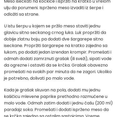
Meso iseckati na kockice i ispržiti na kratko u vrelom
ulju da porumeni. Isprženo meso izvaditi iz šerpe i
odložiti sa strane.
U istu šerpu u kojem se pržilo meso staviti jednu
glavicu sitno seckanog crnog luka. Luk propržiti da
dobije zlatnu boju, pa dodati dve šargarepe sitno
iseckane. Propržiti šargarepe na kratko zajedno sa
lukom, pa dodati jedan izrendan krompir. Promešati i
odmah dodati zamrznuti grašak (ili sveži), sipati vode
da ogrezne i ostaviti da se krčka. Grašak obavezno
promešati na svakih par minuta da ne zagori. Ukoliko
je potrebno, dolivati po malo vode.
Kada je grašak skuvan na pola, dodati mu jednu
kašičicu mlevene paprike prethodno razmućene u
malo vode. Odmah zatim dodati i jednu čašu (200 ml)
paradajz soka. Promešati i dodati isprženo meso da
se krčka zajedno sa ostalim sastojcima. Vreme