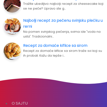
Tražite ubedljivo najbolji recept za cheesecake koji
se ne peče? Upravo ste g…
Najbolji recept za pečenu svinjsku plećku u
rerni
Na pomen svinjskog pečenja, svima ide "voda na
usta". Tradicionalni…
Recept za domaće kiflice sa sirom
Recept za domaće kiflice sa sirom traže svi koji su
ih probali. Kažu da lepše i…
O SAJTU