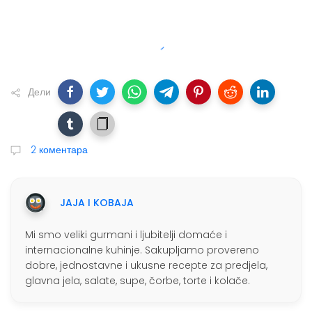
Дели
2 коментара
JAJA I KOBAJA
Mi smo veliki gurmani i ljubitelji domaće i
internacionalne kuhinje. Sakupljamo provereno
dobre, jednostavne i ukusne recepte za predjela,
glavna jela, salate, supe, čorbe, torte i kolače.