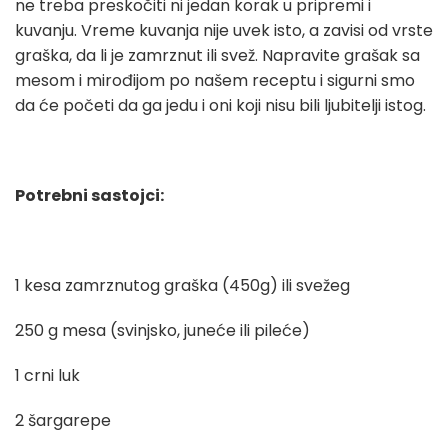
ne treba preskočiti ni jedan korak u pripremi i
kuvanju. Vreme kuvanja nije uvek isto, a zavisi od vrste
graška, da li je zamrznut ili svež. Napravite grašak sa
mesom i mirođijom po našem receptu i sigurni smo
da će početi da ga jedu i oni koji nisu bili ljubitelji istog.
Potrebni sastojci:
1 kesa zamrznutog graška (450g) ili svežeg
250 g mesa (svinjsko, juneće ili pileće)
1 crni luk
2 šargarepe